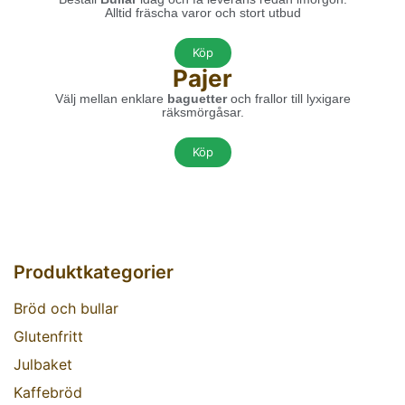
Alltid fräscha varor och stort utbud
Köp
Pajer
Välj mellan enklare
baguetter
och frallor
till lyxigare
räksmörgåsar
.
Köp
Produktkategorier
Bröd och bullar
Glutenfritt
Julbaket
Kaffebröd