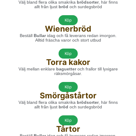
Välj bland flera olika smakrika
brödsorter
, här finns
allt från ljust
bröd
och surdegsbröd
Köp
Wienerbröd
Beställ
Bullar
idag och få leverans redan imorgon.
Alltid fräscha varor och stort utbud
Köp
Torra kakor
Välj mellan enklare
baguetter
och frallor
till lyxigare
räksmörgåsar
.
Köp
Smörgåstårtor
Välj bland flera olika smakrika
brödsorter
, här finns
allt från ljust
bröd
och surdegsbröd
Köp
Tårtor
Beställ
Bullar
idag och få leverans redan imorgon.