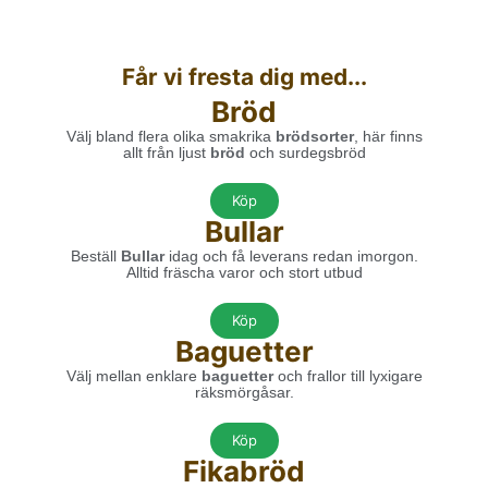
Får vi fresta dig med...
Bröd
Välj bland flera olika smakrika
brödsorter
, här finns
allt från ljust
bröd
och surdegsbröd
Köp
Bullar
Beställ
Bullar
idag och få leverans redan imorgon.
Alltid fräscha varor och stort utbud
Köp
Baguetter
Välj mellan enklare
baguetter
och frallor
till lyxigare
räksmörgåsar
.
Köp
Fikabröd