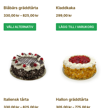
Blåbärs gräddtårta
Kladdkaka
330,00
kr
–
825,00
kr
299,00
kr
VÄLJ ALTERNATIV
LÄGG TILL I VARUKORG
Italiensk tårta
Hallon gräddtårta
330,00
kr
–
825,00
kr
305,00
kr
–
775,00
kr