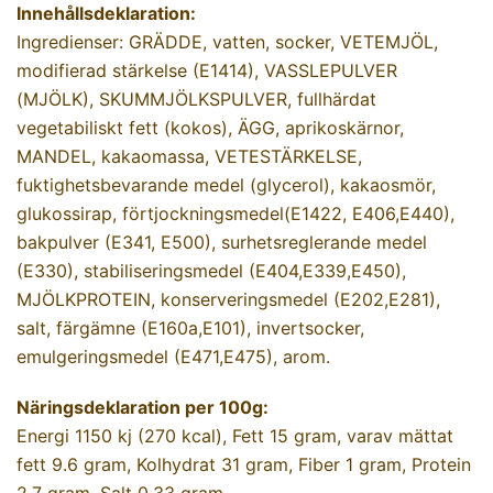
Innehållsdeklaration:
Ingredienser: GRÄDDE, vatten, socker, VETEMJÖL,
modifierad stärkelse (E1414), VASSLEPULVER
(MJÖLK), SKUMMJÖLKSPULVER, fullhärdat
vegetabiliskt fett (kokos), ÄGG, aprikoskärnor,
MANDEL, kakaomassa, VETESTÄRKELSE,
fuktighetsbevarande medel (glycerol), kakaosmör,
glukossirap, förtjockningsmedel(E1422, E406,E440),
bakpulver (E341, E500), surhetsreglerande medel
(E330), stabiliseringsmedel (E404,E339,E450),
MJÖLKPROTEIN, konserveringsmedel (E202,E281),
salt, färgämne (E160a,E101), invertsocker,
emulgeringsmedel (E471,E475), arom.
Näringsdeklaration per 100g:
Energi 1150 kj (270 kcal), Fett 15 gram, varav mättat
fett 9.6 gram, Kolhydrat 31 gram, Fiber 1 gram, Protein
2.7 gram, Salt 0.33 gram