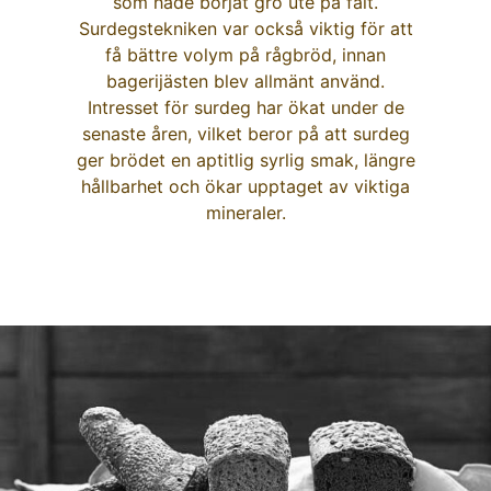
som hade börjat gro ute på fält.
Surdegstekniken var också viktig för att
få bättre volym på rågbröd, innan
bagerijästen blev allmänt använd.
Intresset för surdeg har ökat under de
senaste åren, vilket beror på att surdeg
ger brödet en aptitlig syrlig smak, längre
hållbarhet och ökar upptaget av viktiga
mineraler.