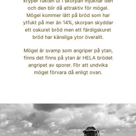
kryper fukten ut i skorpan mjuknar den
och den blir då attraktiv för mögel.
Mögel kommer lätt på bröd som har
ytfukt på mer än 14%, skorpan skyddar
ett oskuret bröd men ett färdigskuret
bröd har känsliga ytor överallt.
Mögel är svamp som angriper på ytan,
finns det finns på ytan är HELA brödet
angripet av sporer. För att undvika
mögel förvara då enligt ovan.