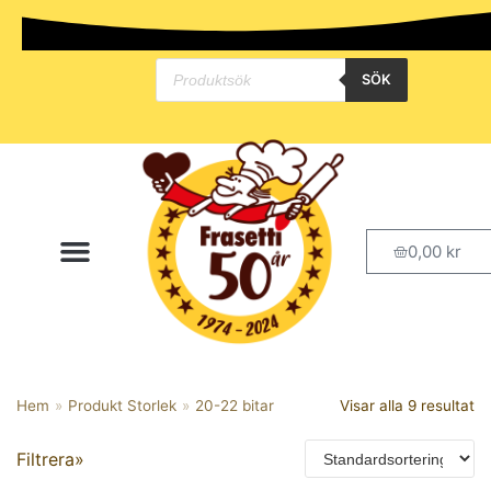
Hoppa
SÖK
till
innehåll
Kategorier
Bröd och bullar
Glutenfritt
0,00
kr
Handla Online
Butik & Café i Arlöv
Kaffebröd
Kallskänk
Påsken
Småbröd
Hem
»
Produkt Storlek
»
20-22 bitar
Visar alla 9 resultat
Studenten
Tårtor
Filtrera»