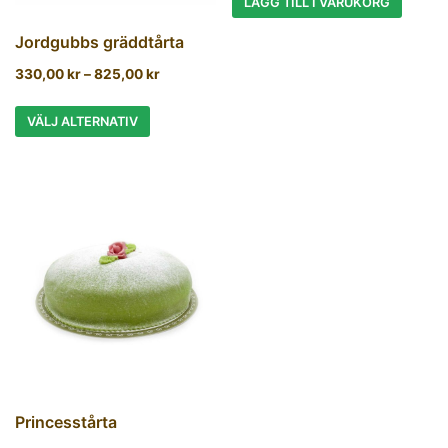
LÄGG TILL I VARUKORG
Jordgubbs gräddtårta
330,00
kr
–
825,00
kr
VÄLJ ALTERNATIV
Princesstårta