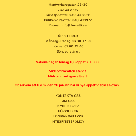
Hantverkaregatan 28-30
232 34 Arlöv
Kundtjänst tel: 040-43 00 11
Butiken direkt tel: 040-431972
E-post: info@frasetti.se
ÖPPETTIDER
Måndag-Fredag 06.30-17.30
Lördag 07.00-15.00
Söndag stängt
Nationaldagen lördag 6/6 öppet 7-15:00
Midsommarafton stängt
Midsommardagen stängt
Observera att fr.o.m. den 26 januari har vi nya öppettider,m se ovan.
KONTAKTA OSS
OM OSS
NYHETSBREV
KÖPVILLKOR
LEVERANSVILLKOR
INTEGRITETSPOLICY