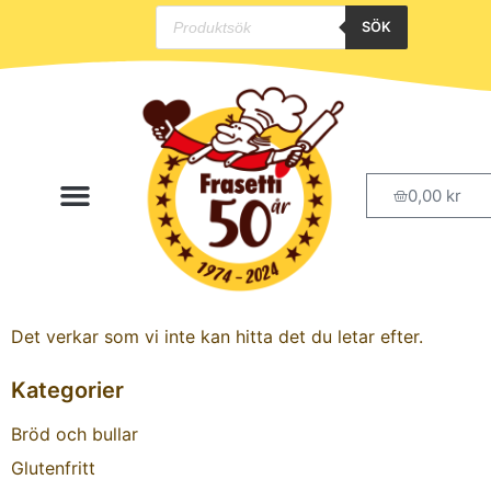
SÖK
Hoppa
till
innehåll
0,00
kr
Handla Online
Butik & Café i Arlöv
Det verkar som vi inte kan hitta det du letar efter.
Kategorier
Bröd och bullar
Glutenfritt