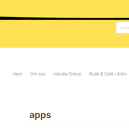
Hoppa
till
innehåll
Hem
Om oss
Handla Online
Butik & Café i Arlöv
apps