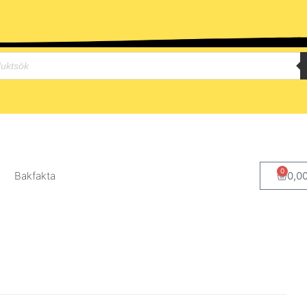
0
Bakfakta
0,0