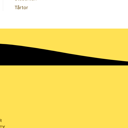
Tårtor
R
ICY