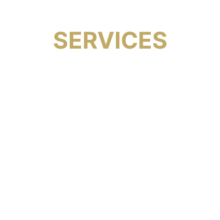
SERVICES
Have you ever gotten stuck with
menial tasks, not sure what to do
next? With our professional help,
you will never be at a loss again.