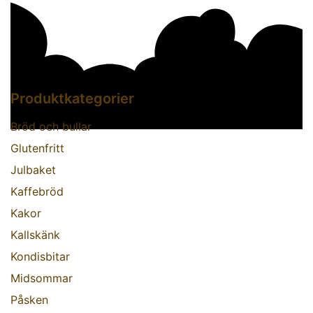
Produktkategorier
Bröd och bullar
Glutenfritt
Julbaket
Kaffebröd
Kakor
Kallskänk
Kondisbitar
Midsommar
Påsken