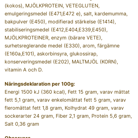
(kokos), MJÖLKPROTEIN, VETEGLUTEN,
emulgeringsmedel (E471,E472 e), salt, kardemumma,
bakpulver (E450), modifierad stärkelse (E1414),
stabiliseringsmedel (E412,E404,E339,E450),
MJÖLKPROTEINER, enzym (bärare VETE),
surhetsreglerande medel (E330), arom, färgämne
(E160a,E101), askorbinsyra, glukossirap,
konserveringsmedel (E202), MALTMJÖL (KORN),
vitamin A och D.
Näringsdeklaration per 100g:
Energi 1500 kJ (360 kcal), Fett 15 gram, varav mättat
fett 5,1 gram, varav enkelomättat fett 5 gram, varav
fleromättat fett 1,8 gram, Kolhydrat 49 gram, varav
sockerarter 24 gram, Fiber 2,1 gram, Protein 5,6 gram,
Salt 0,36 gram
Observera