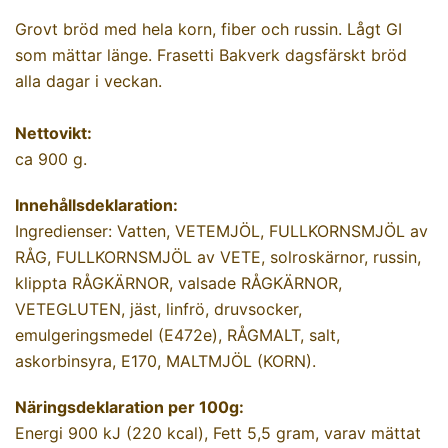
Grovt bröd med hela korn, fiber och russin. Lågt GI
som mättar länge. Frasetti Bakverk dagsfärskt bröd
alla dagar i veckan.
Nettovikt:
ca 900 g.
Innehållsdeklaration:
Ingredienser: Vatten, VETEMJÖL, FULLKORNSMJÖL av
RÅG, FULLKORNSMJÖL av VETE, solroskärnor, russin,
klippta RÅGKÄRNOR, valsade RÅGKÄRNOR,
VETEGLUTEN, jäst, linfrö, druvsocker,
emulgeringsmedel (E472e), RÅGMALT, salt,
askorbinsyra, E170, MALTMJÖL (KORN).
Näringsdeklaration per 100g:
Energi 900 kJ (220 kcal), Fett 5,5 gram, varav mättat