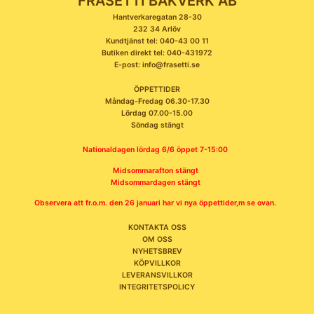
FRASETTI BAKVERK AB
Hantverkaregatan 28-30
232 34 Arlöv
Kundtjänst tel: 040-43 00 11
Butiken direkt tel: 040-431972
E-post: info@frasetti.se
ÖPPETTIDER
Måndag-Fredag 06.30-17.30
Lördag 07.00-15.00
Söndag stängt
Nationaldagen lördag 6/6 öppet 7-15:00
Midsommarafton stängt
Midsommardagen stängt
Observera att fr.o.m. den 26 januari har vi nya öppettider,m se ovan.
KONTAKTA OSS
OM OSS
NYHETSBREV
KÖPVILLKOR
LEVERANSVILLKOR
INTEGRITETSPOLICY