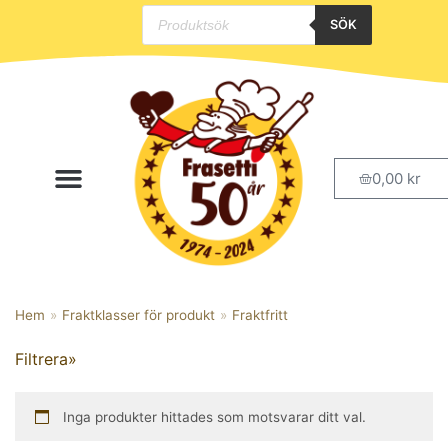
SÖK
Hoppa
till
innehåll
Kategorier
0,00
kr
Handla Online
Butik & Café i Arlöv
Bröd och bullar
Glutenfritt
Kaffebröd
Kallskänk
Påsken
Hem
»
Fraktklasser för produkt
»
Fraktfritt
Småbröd
Filtrera»
Studenten
Tårtor
Inga produkter hittades som motsvarar ditt val.